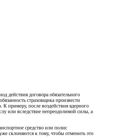
од действия договора обязательного
 обязанность страховщика произвести
. К примеру, после воздействия ядерного
слу или вследствие непреодолимой силы, а
анспортное средство или полис
 уже склоняются к тому, чтобы отменить это