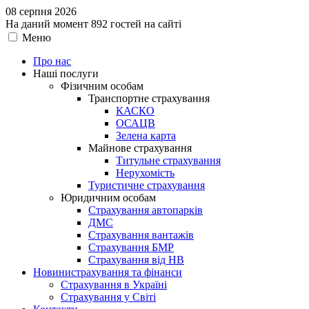
08 серпня 2026
На даний момент 892 гостей на сайті
Меню
Про нас
Наші послуги
Фізичним особам
Транспортне страхування
КАСКО
ОСАЦВ
Зелена карта
Майнове страхування
Титульне страхування
Нерухомість
Туристичне страхування
Юридичним особам
Страхування автопарків
ДМС
Страхування вантажів
Страхування БМР
Страхування від НВ
Новини
страхування та фінанси
Страхування в Україні
Страхування у Світі