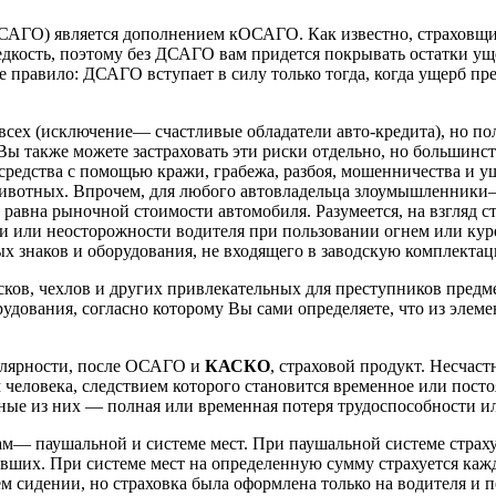
ДСАГО) является дополнением кОСАГО. Как известно, страховщ
едкость, поэтому без ДСАГО вам придется покрывать остатки ущ
правило: ДСАГО вступает в силу только тогда, когда ущерб пр
у всех (исключение— счастливые обладатели авто-кредита), но по
 Вы также можете застраховать эти риски отдельно, но большинст
средства с помощью кражи, грабежа, разбоя, мошенничества и ущ
ивотных. Впрочем, для любого автовладельца злоумышленники— 
равна рыночной стоимости автомобиля. Разумеется, на взгляд с
ии или неосторожности водителя при пользовании огнем или куре
 знаков и оборудования, не входящего в заводскую комплекта
сков, чехлов и других привлекательных для преступников предм
дования, согласно которому Вы сами определяете, что из элеме
улярности, после ОСАГО и
КАСКО
, страховой продукт. Несчас
человека, следствием которого становится временное или посто
вные из них — полная или временная потеря трудоспособности ил
ам— паушальной и системе мест. При паушальной системе страхуе
вших. При системе мест на определенную сумму страхуется кажд
ем сидении, но страховка была оформлена только на водителя и 