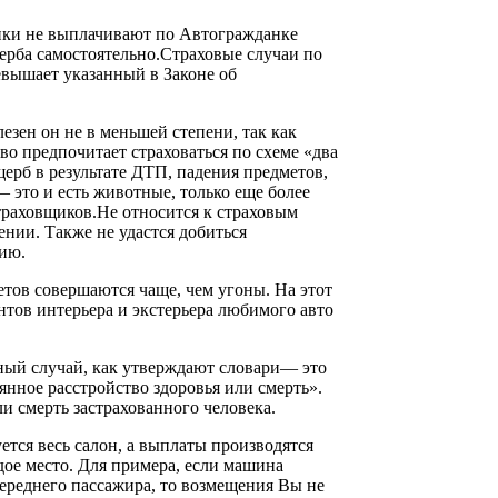
ики не выплачивают по Автогражданке
ерба самостоятельно.Страховые случаи по
евышает указанный в Законе об
лезен он не в меньшей степени, так как
во предпочитает страховаться по схеме «два
ерб в результате ДТП, падения предметов,
это и есть животные, только еще более
траховщиков.Не относится к страховым
нии. Также не удастся добиться
цию.
етов совершаются чаще, чем угоны. На этот
нтов интерьера и экстерьера любимого авто
тный случай, как утверждают словари— это
янное расстройство здоровья или смерть».
и смерть застрахованного человека.
тся весь салон, а выплаты производятся
ое место. Для примера, если машина
переднего пассажира, то возмещения Вы не