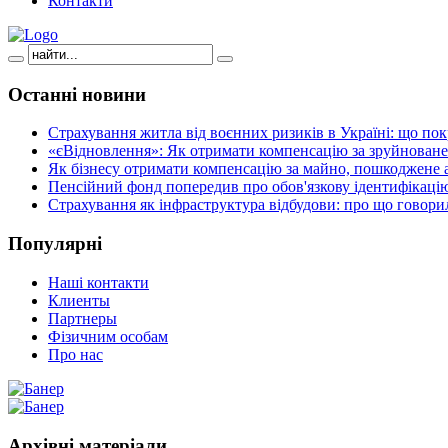
Контакти
Останні
новини
Страхування житла від воєнних ризиків в Україні: що пок
«єВідновлення»: Як отримати компенсацію за зруйноване
Як бізнесу отримати компенсацію за майно, пошкоджене а
Пенсійний фонд попередив про обов'язкову ідентифікацію
Страхування як інфраструктура відбудови: про що говори
Популярні
Наші контакти
Клиенты
Партнеры
Фізичним особам
Про нас
Архівні
матеріали