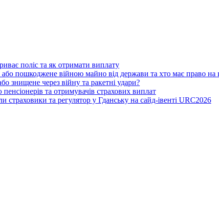
риває поліс та як отримати виплату
 або пошкоджене війною майно від держави та хто має право на
бо знищене через війну та ракетні удари?
 пенсіонерів та отримувачів страхових виплат
ли страховики та регулятор у Гданську на сайд-івенті URC2026