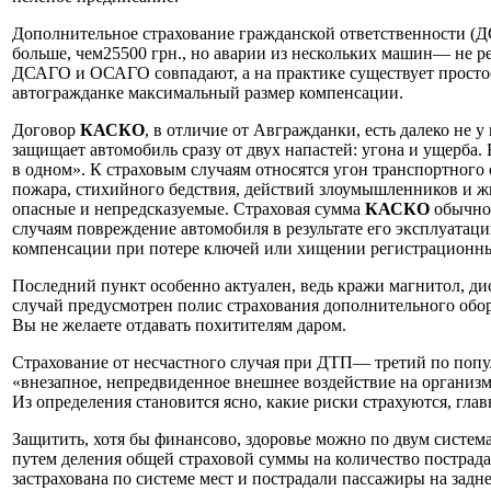
Дополнительное страхование гражданской ответственности (
больше, чем25500 грн., но аварии из нескольких машин— не р
ДСАГО и ОСАГО совпадают, а на практике существует простое 
автогражданке максимальный размер компенсации.
Договор
КАСКО
, в отличие от Авгражданки, есть далеко не 
защищает автомобиль сразу от двух напастей: угона и ущерба.
в одном». К страховым случаям относятся угон транспортного 
пожара, стихийного бедствия, действий злоумышленников и ж
опасные и непредсказуемые. Страховая сумма
КАСКО
обычно 
случаям повреждение автомобиля в результате его эксплуатац
компенсации при потере ключей или хищении регистрационных
Последний пункт особенно актуален, ведь кражи магнитол, ди
случай предусмотрен полис страхования дополнительного обору
Вы не желаете отдавать похитителям даром.
Страхование от несчастного случая при ДТП— третий по поп
«внезапное, непредвиденное внешнее воздействие на организм 
Из определения становится ясно, какие риски страхуются, гла
Защитить, хотя бы финансово, здоровье можно по двум систем
путем деления общей страховой суммы на количество пострада
застрахована по системе мест и пострадали пассажиры на задн