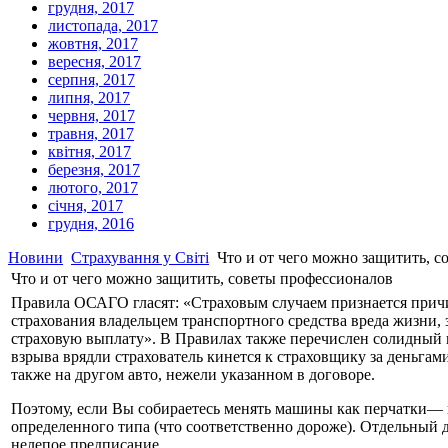
грудня, 2017
листопада, 2017
жовтня, 2017
вересня, 2017
серпня, 2017
липня, 2017
червня, 2017
травня, 2017
квітня, 2017
березня, 2017
лютого, 2017
січня, 2017
грудня, 2016
Новини
Страхування у Світі
Что и от чего можно защитить, с
Что и от чего можно защитить, советы профессионалов
Правила ОСАГО гласят: «Страховым случаем признается причи
страхования владельцем транспортного средства вреда жизни,
страховую выплату». В Правилах также перечислен солидный п
взрыва врядли страхователь кинется к страховщику за деньга
также на другом авто, нежели указанном в договоре.
Поэтому, если Вы собираетесь менять машины как перчатки— п
определенного типа (что соответственно дороже). Отдельный до
нелепое предписание.