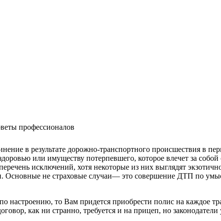
оветы профессионалов
нение в результате дорожно-транспортного происшествия в пери
 здоровью или имуществу потерпевшего, которое влечет за собой
еречень исключений, хотя некоторые из них выглядят экзотично
ми. Основные не страховые случаи— это совершение ДТП по умы
о настроению, то Вам придется приобрести полис на каждое тр
говор, как ни странно, требуется и на прицеп, но законодатели