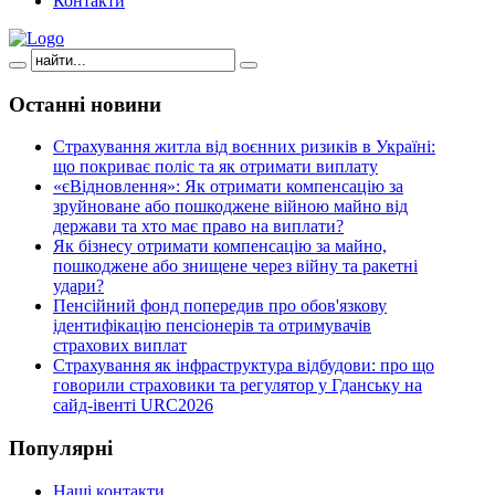
Контакти
Останні
новини
Страхування житла від воєнних ризиків в Україні:
що покриває поліс та як отримати виплату
«єВідновлення»: Як отримати компенсацію за
зруйноване або пошкоджене війною майно від
держави та хто має право на виплати?
Як бізнесу отримати компенсацію за майно,
пошкоджене або знищене через війну та ракетні
удари?
Пенсійний фонд попередив про обов'язкову
ідентифікацію пенсіонерів та отримувачів
страхових виплат
Страхування як інфраструктура відбудови: про що
говорили страховики та регулятор у Гданську на
сайд-івенті URC2026
Популярні
Наші контакти