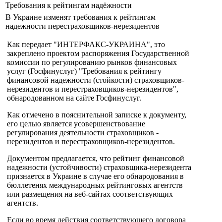
Требования к рейтингам надёжности
В Украине изменят требования к рейтингам
надежности перестраховщиков-нерезидентов
Как передает "ИНТЕРФАКС-УКРАИНА", это
закреплено проектом распоряжения Государственной
комиссии по регулированию рынков финансовых
услуг (Госфинуслуг) "Требования к рейтингу
финансовой надежности (стойкости) страховщиков-
нерезидентов и перестраховщиков-нерезидентов",
обнародованном на сайте Госфинуслуг.
Как отмечено в пояснительной записке к документу,
его целью является усовершенствование
регулирования деятельности страховщиков -
нерезидентов и перестраховщиков-нерезидентов.
Документом предлагается, что рейтинг финансовой
надежности (устойчивости) страховщика-нерезидента
признается в Украине в случае его обнародования в
бюллетенях международных рейтинговых агентств
или размещения на веб-сайтах соответствующих
агентств.
Если во время действия соответствующего договора