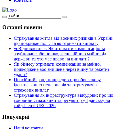
Контакти
Останні
новини
Страхування житла від воєнних ризиків в Україні:
що покриває поліс та як отримати виплату
«єВідновлення»: Як отримати компенсацію за
зруйноване або пошкоджене війною майно від
держави та хто має право на виплати?
Як бізнесу отримати компенсацію за майно,
пошкоджене або знищене через війну та ракетні
удари?
Пенсійний фонд попередив про обов'язкову
ідентифікацію пенсіонерів та отримувачів
страхових виплат
Страхування як інфраструктура відбудови: про що
говорили страховики та регулятор у Гданську на
сайд-івенті URC2026
Популярні
Наші контакти