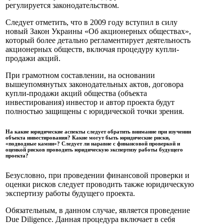
регулируется законодательством.
Следует отметить, что в 2009 году вступил в силу
новый Закон Украины «Об акционерных обществах»,
который более детально регламентирует деятельность
акционерных обществ, включая процедуру купли-
продажи акций.
При грамотном составлении, на основании
вышеупомянутых законодательных актов, договора
купли-продажи акций общества (объекта
инвестирования) инвестор и автор проекта будут
полностью защищены с юридической точки зрения.
На какие юридические аспекты следует обратить внимание при изучении
объекта инвестирования? Какие могут быть юридические риски,
«подводные камни»? Следует ли наравне с финансовой проверкой и
оценкой рисков проводить юридическую экспертизу работы будущего
проекта?
Безусловно, при проведении финансовой проверки и
оценки рисков следует проводить также юридическую
экспертизу работы будущего проекта.
Обязательным, в данном случае, является проведение
Due Diligence. Данная процедура включает в себя