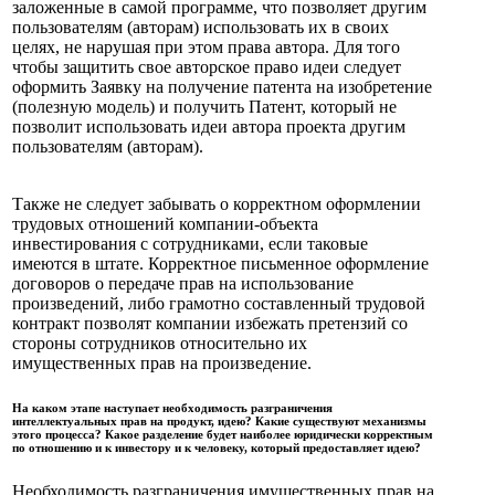
заложенные в самой программе, что позволяет другим
пользователям (авторам) использовать их в своих
целях, не нарушая при этом права автора. Для того
чтобы защитить свое авторское право идеи следует
оформить Заявку на получение патента на изобретение
(полезную модель) и получить Патент, который не
позволит использовать идеи автора проекта другим
пользователям (авторам).
Также не следует забывать о корректном оформлении
трудовых отношений компании-объекта
инвестирования с сотрудниками, если таковые
имеются в штате. Корректное письменное оформление
договоров о передаче прав на использование
произведений, либо грамотно составленный трудовой
контракт позволят компании избежать претензий со
стороны сотрудников относительно их
имущественных прав на произведение.
На каком этапе наступает необходимость разграничения
интеллектуальных прав на продукт, идею? Какие существуют механизмы
этого процесса? Какое разделение будет наиболее юридически корректным
по отношению и к инвестору и к человеку, который предоставляет идею?
Необходимость разграничения имущественных прав на