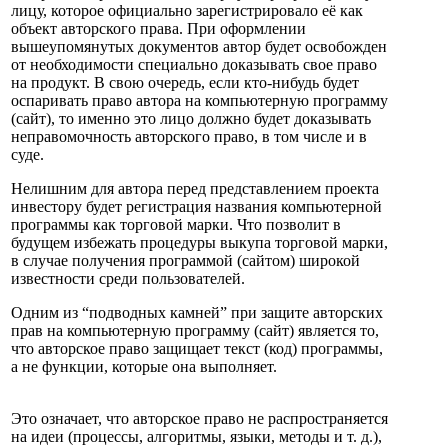
лицу, которое официально зарегистрировало её как
объект авторского права. При оформлении
вышеупомянутых документов автор будет освобожден
от необходимости специально доказывать свое право
на продукт. В свою очередь, если кто-нибудь будет
оспаривать право автора на компьютерную программу
(сайт), то именно это лицо должно будет доказывать
неправомочность авторского право, в том числе и в
суде.
Нелишним для автора перед представлением проекта
инвестору будет регистрация названия компьютерной
программы как торговой марки. Что позволит в
будущем избежать процедуры выкупа торговой марки,
в случае получения программой (сайтом) широкой
известности среди пользователей.
Одним из “подводных камней” при защите авторских
прав на компьютерную программу (сайт) является то,
что авторское право защищает текст (код) программы,
а не функции, которые она выполняет.
Это означает, что авторское право не распространяется
на идеи (процессы, алгоритмы, языки, методы и т. д.),