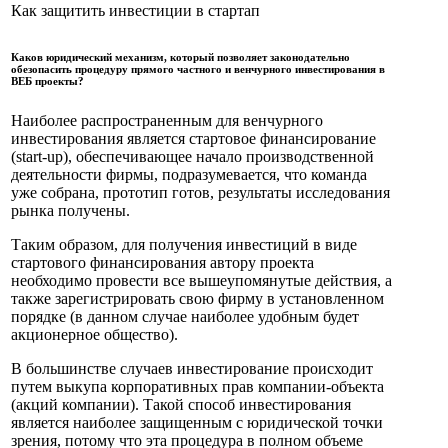
Как защитить инвестиции в стартап
Каков юридический механизм, который позволяет законодательно
обезопасить процедуру прямого частного и венчурного инвестирования в
ВЕБ проекты?
Наиболее распространенным для венчурного
инвестирования является стартовое финансирование
(start-up), обеспечивающее начало производственной
деятельности фирмы, подразумевается, что команда
уже собрана, прототип готов, результаты исследования
рынка получены.
Таким образом, для получения инвестиций в виде
стартового финансирования автору проекта
необходимо провести все вышеупомянутые действия, а
также зарегистрировать свою фирму в установленном
порядке (в данном случае наиболее удобным будет
акционерное общество).
В большинстве случаев инвестирование происходит
путем выкупа корпоративных прав компании-объекта
(акций компании). Такой способ инвестирования
является наиболее защищенным с юридической точки
зрения, потому что эта процедура в полном объеме