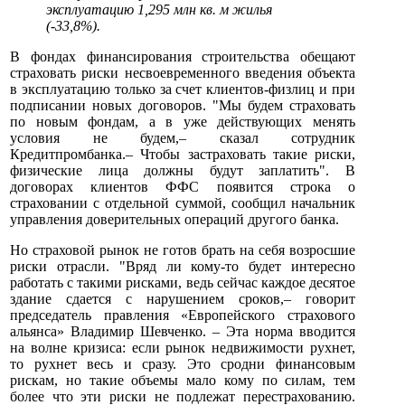
эксплуатацию 1,295 млн кв. м жилья
(-33,8%).
В фондах финансирования строительства обещают
страховать риски несвоевременного введения объекта
в эксплуатацию только за счет клиентов-физлиц и при
подписании новых договоров. "Мы будем страховать
по новым фондам, а в уже действующих менять
условия не будем,– сказал сотрудник
Кредитпромбанка.– Чтобы застраховать такие риски,
физические лица должны будут заплатить". В
договорах клиентов ФФС появится строка о
страховании с отдельной суммой, сообщил начальник
управления доверительных операций другого банка.
Но страховой рынок не готов брать на себя возросшие
риски отрасли. "Вряд ли кому-то будет интересно
работать с такими рисками, ведь сейчас каждое десятое
здание сдается с нарушением сроков,– говорит
председатель правления «Европейского страхового
альянса» Владимир Шевченко. – Эта норма вводится
на волне кризиса: если рынок недвижимости рухнет,
то рухнет весь и сразу. Это сродни финансовым
рискам, но такие объемы мало кому по силам, тем
более что эти риски не подлежат перестрахованию.