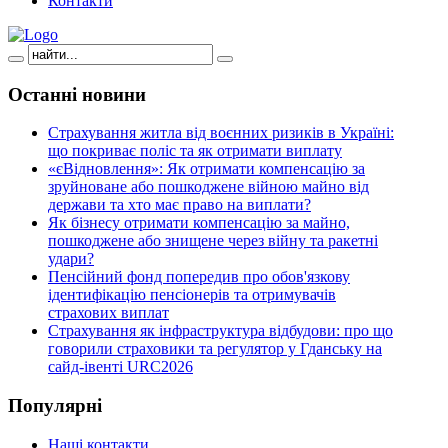
Контакти
Останні
новини
Страхування житла від воєнних ризиків в Україні:
що покриває поліс та як отримати виплату
«єВідновлення»: Як отримати компенсацію за
зруйноване або пошкоджене війною майно від
держави та хто має право на виплати?
Як бізнесу отримати компенсацію за майно,
пошкоджене або знищене через війну та ракетні
удари?
Пенсійний фонд попередив про обов'язкову
ідентифікацію пенсіонерів та отримувачів
страхових виплат
Страхування як інфраструктура відбудови: про що
говорили страховики та регулятор у Гданську на
сайд-івенті URC2026
Популярні
Наші контакти