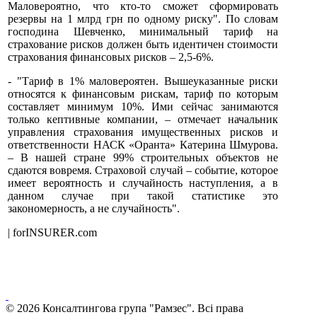
Маловероятно, что кто-то сможет сформировать
резервы на 1 млрд грн по одному риску". По словам
господина Шевченко, минимальный тариф на
страхование рисков должен быть идентичен стоимости
страхования финансовых рисков – 2,5-6%.
- "Тариф в 1% маловероятен. Вышеуказанные риски
относятся к финансовым рискам, тариф по которым
составляет минимум 10%. Ими сейчас занимаются
только кептивные компании, – отмечает начальник
управления страхования имущественных рисков и
ответственности НАСК «Оранта» Катерина Шмурова.
– В нашей стране 99% строительных объектов не
сдаются вовремя. Страховой случай – событие, которое
имеет вероятность и случайность наступления, а в
данном случае при такой статистике это
закономерность, а не случайность".
| forINSURER.com
© 2026 Консалтингова група "Рамзес". Всі права