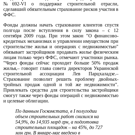
№692-VI о поддержке строительной отрасли,
сделавший обязательным страхование рисков участия в
ФФС.
Фонды должны начать страхование клиентов спустя
полгода после вступления в силу закона – с 12
сентября 2009 года. При этом закон "О финансово-
кредитных механизмах и управлении имуществом при
строительстве жилья и операциях с недвижимостью"
обязывает застройщиков продавать жилье физическим
лицам только через ФФС, отмечают участники рынка.
"Через фонды сейчас проходит больше 50% продаж
жилья,– говорит глава совета директоров Украинской
строительной ассоциации Лев Парцхаладзе.–
Страхование позволит решить проблему двойных-
тройных продаж одной и той же недвижимости".
Привлекать средства для строительства застройщики
смогут также через фонды операций с недвижимостью
и целевые облигации.
По данным Госкомстата, в I полугодии
объем строительных работ снизился на
54,9%, до 14,935 млрд грн, а подготовка
строительных площадок – на 45%, до 727
млн грн. В январе-мае введено в