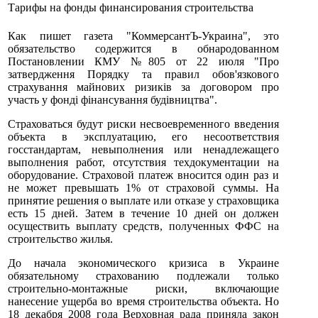
Тарифы на фонды финансирования строительства
Как пишет газета "КоммерсантЪ-Украина", это
обязательство содержится в обнародованном
Постановлении КМУ №805 от 22 июля "Про
затвердження Порядку та правил обов'язкового
страхування майнових ризиків за договором про
участь у фонді фінансування будівництва".
Страховаться будут риски несвоевременного введения
объекта в эксплуатацию, его несоответствия
госстандартам, невыполнения или ненадлежащего
выполнения работ, отсутствия техдокументации на
оборудование. Страховой платеж вносится один раз и
не может превышать 1% от страховой суммы. На
принятие решения о выплате или отказе у страховщика
есть 15 дней. Затем в течение 10 дней он должен
осуществить выплату средств, полученных ФФС на
строительство жилья.
До начала экономического кризиса в Украине
обязательному страхованию подлежали только
строительно-монтажные риски, включающие
нанесение ущерба во время строительства объекта. Но
18 декабря 2008 года Верховная рада приняла закон