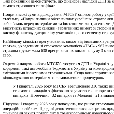
Такі показники демонструють, що фінансові наслідки ДТП за 
самого страхового сертифіката.
Попри високі суми відшкодувань, МТСБУ оцінює роботу україн
стабільну. «Попри значний обсяг виплат українські страховики
зобов’язань перед потерпілими та іноземними контрагентами. 
відсутність штрафних санкцій (гарантійних вимог) зі сторони
високу фінансову дисципліну учасників цього сегменту страху
Найбільшу кількість врегульованих вимог від іноземних врегу
картка», укладеними зі страховою компанією «ТАС» - 967 вимог
страхова група» мала 638 врегульованих вимог на суму 3 млн є
євро.
Окремий напрям роботи МТСБУ стосується ДТП в Україні за уч
кордоном. Такі автомобілі в’їжджають в Україну за міжнародн
емітованими іноземними страховиками. Якщо вони спричиняю
відшкодування потерпілим за встановленою процедурою.
У І кварталі 2026 року МТСБУ врегулювало 316 таких вим
страхових випадків зафіксовано за участю транспортних з
випадків, Німеччині - 32 випадки та Молдові - 21 випадо
Підсумки І кварталу 2026 року показують, що ринок страхуван
операційно стійким. Продажі дещо зменшилися, але ринок про
фінансовий захист потерпілих у транскордонному дорожньому р