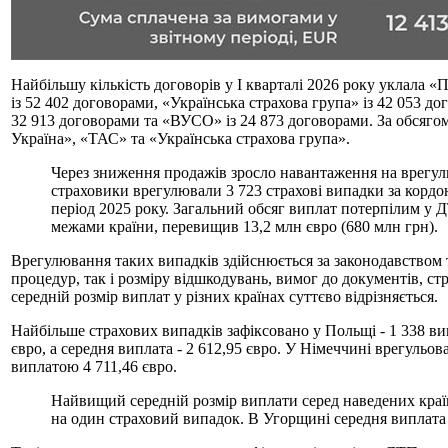
Найбільшу кількість договорів у І кварталі 2026 року уклала «
із 52 402 договорами, «Українська страхова група» із 42 
32 913 договорами та «ВУСО» із 24 873 договорами. За обсяго
Україна», «ТАС» та «Українська страхова група».
Через зниження продажів зросло навантаження на врегулю
страховики врегулювали 3 723 страхові випадки за кордон
період 2025 року. Загальний обсяг виплат потерпілим у 
межами країни, перевищив 13,2 млн євро (680 млн грн).
Врегулювання таких випадків здійснюється за законодавством ті
процедур, так і розміру відшкодувань, вимог до документів, стр
середній розмір виплат у різних країнах суттєво відрізняється.
Найбільше страхових випадків зафіксовано у Польщі - 1 338 вип
євро, а середня виплата - 2 612,95 євро. У Німеччині врегульов
виплатою 4 711,46 євро.
Найвищий середній розмір виплати серед наведених країн 
на один страховий випадок. В Угорщині середня виплата 