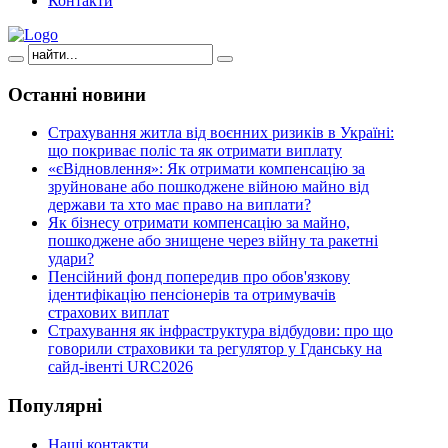
Контакти
Останні
новини
Страхування житла від воєнних ризиків в Україні:
що покриває поліс та як отримати виплату
«єВідновлення»: Як отримати компенсацію за
зруйноване або пошкоджене війною майно від
держави та хто має право на виплати?
Як бізнесу отримати компенсацію за майно,
пошкоджене або знищене через війну та ракетні
удари?
Пенсійний фонд попередив про обов'язкову
ідентифікацію пенсіонерів та отримувачів
страхових виплат
Страхування як інфраструктура відбудови: про що
говорили страховики та регулятор у Гданську на
сайд-івенті URC2026
Популярні
Наші контакти