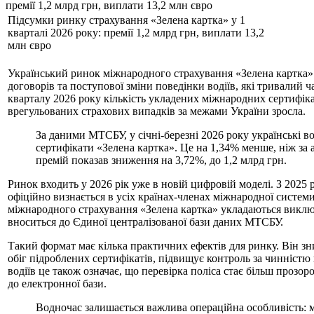
премії 1,2 млрд грн, виплати 13,2 млн євро
Підсумки ринку страхування «Зелена картка» у 1
кварталі 2026 року: премії 1,2 млрд грн, виплати 13,2
млн євро
Український ринок міжнародного страхування «Зелена картка»
договорів та поступової зміни поведінки водіїв, які тривалий 
кварталу 2026 року кількість укладених міжнародних сертифіка
врегульованих страхових випадків за межами України зросла.
За даними МТСБУ, у січні-березні 2026 року українські во
сертифікати «Зелена картка». Це на 1,34% менше, ніж за 
премій показав зниження на 3,72%, до 1,2 млрд грн.
Ринок входить у 2026 рік уже в новій цифровій моделі. З 2025
офіційно визнається в усіх країнах-членах міжнародної системи.
міжнародного страхування «Зелена картка» укладаються виклю
вноситься до Єдиної централізованої бази даних МТСБУ.
Такий формат має кілька практичних ефектів для ринку. Він 
обіг підроблених сертифікатів, підвищує контроль за чинністю
водіїв це також означає, що перевірка поліса стає більш прозо
до електронної бази.
Водночас залишається важлива операційна особливість: 