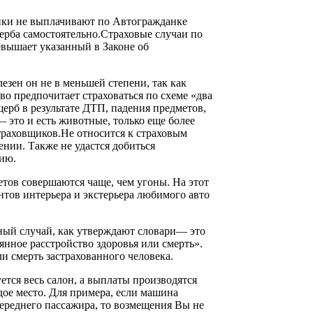
ики не выплачивают по Автогражданке
ерба самостоятельно.Страховые случаи по
евышает указанный в Законе об
лезен он не в меньшей степени, так как
во предпочитает страховаться по схеме «два
ерб в результате ДТП, падения предметов,
это и есть животные, только еще более
траховщиков.Не относится к страховым
нии. Также не удастся добиться
цию.
етов совершаются чаще, чем угоны. На этот
нтов интерьера и экстерьера любимого авто
тный случай, как утверждают словари— это
янное расстройство здоровья или смерть».
и смерть застрахованного человека.
тся весь салон, а выплаты производятся
ое место. Для примера, если машина
переднего пассажира, то возмещения Вы не