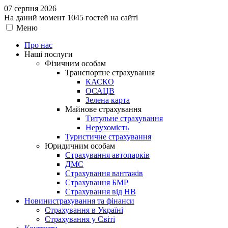
07 серпня 2026
На даний момент 1045 гостей на сайті
Меню
Про нас
Наші послуги
Фізичним особам
Транспортне страхування
КАСКО
ОСАЦВ
Зелена карта
Майнове страхування
Титульне страхування
Нерухомість
Туристичне страхування
Юридичним особам
Страхування автопарків
ДМС
Страхування вантажів
Страхування БМР
Страхування від НВ
Новини
страхування та фінанси
Страхування в Україні
Страхування у Світі