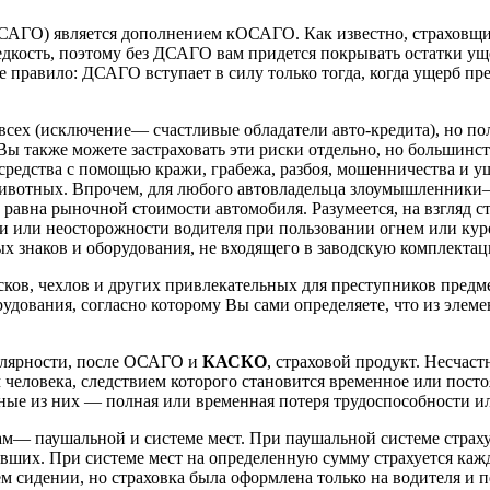
ДСАГО) является дополнением кОСАГО. Как известно, страховщ
едкость, поэтому без ДСАГО вам придется покрывать остатки ущ
правило: ДСАГО вступает в силу только тогда, когда ущерб пр
у всех (исключение— счастливые обладатели авто-кредита), но по
 Вы также можете застраховать эти риски отдельно, но большинст
средства с помощью кражи, грабежа, разбоя, мошенничества и ущ
ивотных. Впрочем, для любого автовладельца злоумышленники— 
равна рыночной стоимости автомобиля. Разумеется, на взгляд с
ии или неосторожности водителя при пользовании огнем или куре
 знаков и оборудования, не входящего в заводскую комплекта
сков, чехлов и других привлекательных для преступников предм
дования, согласно которому Вы сами определяете, что из элеме
улярности, после ОСАГО и
КАСКО
, страховой продукт. Несчас
человека, следствием которого становится временное или посто
вные из них — полная или временная потеря трудоспособности ил
ам— паушальной и системе мест. При паушальной системе страхуе
вших. При системе мест на определенную сумму страхуется кажд
ем сидении, но страховка была оформлена только на водителя и 