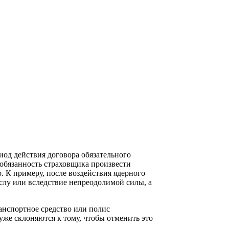
од действия договора обязательного
 обязанность страховщика произвести
. К примеру, после воздействия ядерного
слу или вследствие непреодолимой силы, а
анспортное средство или полис
 уже склоняются к тому, чтобы отменить это