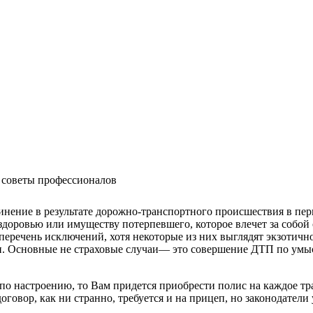
, советы профессионалов
нение в результате дорожно-транспортного происшествия в пери
 здоровью или имуществу потерпевшего, которое влечет за собой
еречень исключений, хотя некоторые из них выглядят экзотично
ми. Основные не страховые случаи— это совершение ДТП по умы
о настроению, то Вам придется приобрести полис на каждое тр
говор, как ни странно, требуется и на прицеп, но законодатели