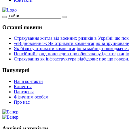
Контакти
Останні
новини
Страхування житла від воєнних ризиків в Україні: що пок
«єВідновлення»: Як отримати компенсацію за зруйноване
Як бізнесу отримати компенсацію за майно, пошкоджене а
Пенсійний фонд попередив про обов'язкову ідентифікацію
Страхування як інфраструктура відбудови: про що говори
Популярні
Наші контакти
Клиенты
Партнеры
Фізичним особам
Про нас
Архівні
матеріали