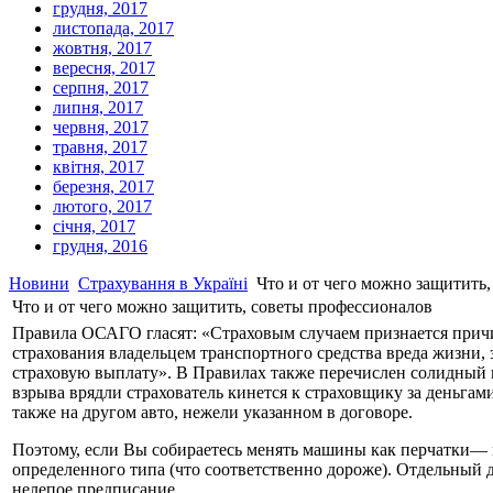
грудня, 2017
листопада, 2017
жовтня, 2017
вересня, 2017
серпня, 2017
липня, 2017
червня, 2017
травня, 2017
квітня, 2017
березня, 2017
лютого, 2017
січня, 2017
грудня, 2016
Новини
Страхування в Україні
Что и от чего можно защитить
Что и от чего можно защитить, советы профессионалов
Правила ОСАГО гласят: «Страховым случаем признается причи
страхования владельцем транспортного средства вреда жизни,
страховую выплату». В Правилах также перечислен солидный п
взрыва врядли страхователь кинется к страховщику за деньга
также на другом авто, нежели указанном в договоре.
Поэтому, если Вы собираетесь менять машины как перчатки— п
определенного типа (что соответственно дороже). Отдельный до
нелепое предписание.