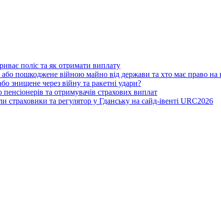
риває поліс та як отримати виплату
 або пошкоджене війною майно від держави та хто має право на
бо знищене через війну та ракетні удари?
 пенсіонерів та отримувачів страхових виплат
ли страховики та регулятор у Гданську на сайд-івенті URC2026