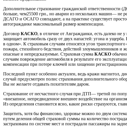
Дополнительное страхование гражданской ответственности (
больше, чем25500 грн., но аварии из нескольких машин— не р
ДСАГО и ОСАГО совпадают, а на практике существует простое 
автогражданке максимальный размер компенсации.
Договор
КАСКО
, в отличие от Авгражданки, есть далеко не 
защищает автомобиль сразу от двух напастей: угона и ущерба.
в одном». К страховым случаям относятся угон транспортного 
пожара, стихийного бедствия, действий злоумышленников и ж
опасные и непредсказуемые. Страховая сумма
КАСКО
обычно 
случаям повреждение автомобиля в результате его эксплуатац
компенсации при потере ключей или хищении регистрационных
Последний пункт особенно актуален, ведь кражи магнитол, ди
случай предусмотрен полис страхования дополнительного обору
Вы не желаете отдавать похитителям даром.
Страхование от несчастного случая при ДТП— третий по поп
«внезапное, непредвиденное внешнее воздействие на организм 
Из определения становится ясно, какие риски страхуются, гла
Защитить, хотя бы финансово, здоровье можно по двум систем
путем деления общей страховой суммы на количество пострада
застрахована по системе мест и пострадали пассажиры на задн