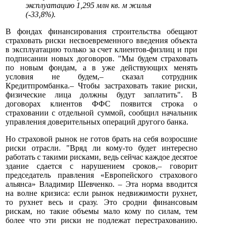
эксплуатацию 1,295 млн кв. м жилья
(-33,8%).
В фондах финансирования строительства обещают
страховать риски несвоевременного введения объекта
в эксплуатацию только за счет клиентов-физлиц и при
подписании новых договоров. "Мы будем страховать
по новым фондам, а в уже действующих менять
условия не будем,– сказал сотрудник
Кредитпромбанка.– Чтобы застраховать такие риски,
физические лица должны будут заплатить". В
договорах клиентов ФФС появится строка о
страховании с отдельной суммой, сообщил начальник
управления доверительных операций другого банка.
Но страховой рынок не готов брать на себя возросшие
риски отрасли. "Вряд ли кому-то будет интересно
работать с такими рисками, ведь сейчас каждое десятое
здание сдается с нарушением сроков,– говорит
председатель правления «Европейского страхового
альянса» Владимир Шевченко. – Эта норма вводится
на волне кризиса: если рынок недвижимости рухнет,
то рухнет весь и сразу. Это сродни финансовым
рискам, но такие объемы мало кому по силам, тем
более что эти риски не подлежат перестрахованию.