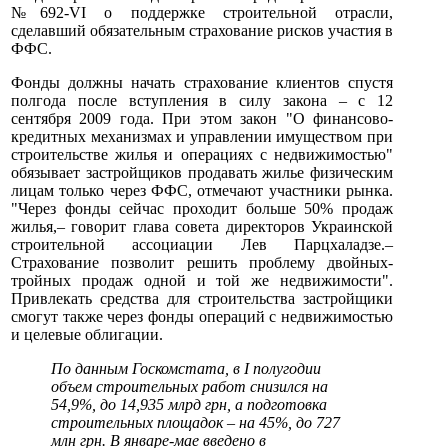
№692-VI о поддержке строительной отрасли,
сделавший обязательным страхование рисков участия в
ФФС.
Фонды должны начать страхование клиентов спустя
полгода после вступления в силу закона – с 12
сентября 2009 года. При этом закон "О финансово-
кредитных механизмах и управлении имуществом при
строительстве жилья и операциях с недвижимостью"
обязывает застройщиков продавать жилье физическим
лицам только через ФФС, отмечают участники рынка.
"Через фонды сейчас проходит больше 50% продаж
жилья,– говорит глава совета директоров Украинской
строительной ассоциации Лев Парцхаладзе.–
Страхование позволит решить проблему двойных-
тройных продаж одной и той же недвижимости".
Привлекать средства для строительства застройщики
смогут также через фонды операций с недвижимостью
и целевые облигации.
По данным Госкомстата, в I полугодии
объем строительных работ снизился на
54,9%, до 14,935 млрд грн, а подготовка
строительных площадок – на 45%, до 727
млн грн. В январе-мае введено в