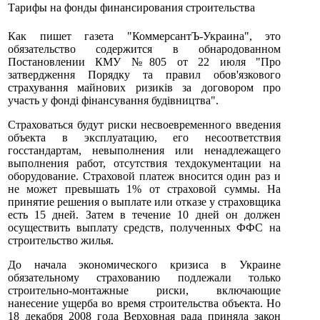
Тарифы на фонды финансирования строительства
Как пишет газета "КоммерсантЪ-Украина", это
обязательство содержится в обнародованном
Постановлении КМУ №805 от 22 июля "Про
затвердження Порядку та правил обов'язкового
страхування майнових ризиків за договором про
участь у фонді фінансування будівництва".
Страховаться будут риски несвоевременного введения
объекта в эксплуатацию, его несоответствия
госстандартам, невыполнения или ненадлежащего
выполнения работ, отсутствия техдокументации на
оборудование. Страховой платеж вносится один раз и
не может превышать 1% от страховой суммы. На
принятие решения о выплате или отказе у страховщика
есть 15 дней. Затем в течение 10 дней он должен
осуществить выплату средств, полученных ФФС на
строительство жилья.
До начала экономического кризиса в Украине
обязательному страхованию подлежали только
строительно-монтажные риски, включающие
нанесение ущерба во время строительства объекта. Но
18 декабря 2008 года Верховная рада приняла закон