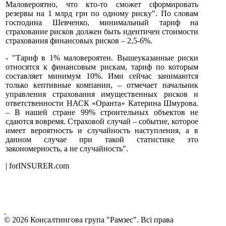
Маловероятно, что кто-то сможет сформировать
резервы на 1 млрд грн по одному риску". По словам
господина Шевченко, минимальный тариф на
страхование рисков должен быть идентичен стоимости
страхования финансовых рисков – 2,5-6%.
- "Тариф в 1% маловероятен. Вышеуказанные риски
относятся к финансовым рискам, тариф по которым
составляет минимум 10%. Ими сейчас занимаются
только кептивные компании, – отмечает начальник
управления страхования имущественных рисков и
ответственности НАСК «Оранта» Катерина Шмурова.
– В нашей стране 99% строительных объектов не
сдаются вовремя. Страховой случай – событие, которое
имеет вероятность и случайность наступления, а в
данном случае при такой статистике это
закономерность, а не случайность".
| forINSURER.com
© 2026 Консалтингова група "Рамзес". Всі права