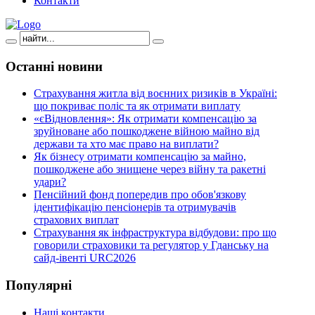
Контакти
Останні
новини
Страхування житла від воєнних ризиків в Україні:
що покриває поліс та як отримати виплату
«єВідновлення»: Як отримати компенсацію за
зруйноване або пошкоджене війною майно від
держави та хто має право на виплати?
Як бізнесу отримати компенсацію за майно,
пошкоджене або знищене через війну та ракетні
удари?
Пенсійний фонд попередив про обов'язкову
ідентифікацію пенсіонерів та отримувачів
страхових виплат
Страхування як інфраструктура відбудови: про що
говорили страховики та регулятор у Гданську на
сайд-івенті URC2026
Популярні
Наші контакти