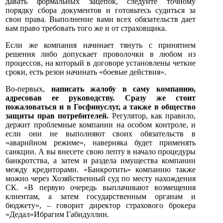
давать формальных зацепок, следуйте точному
порядку сбора документов и готовьтесь судиться за
свои права. Выполнение вами всех обязательств дает
вам право требовать того же и от страховщика.
Если же компания начинает тянуть с принятием
решения либо допускает проволочки в любом из
процессов, на который в договоре установлены четкие
сроки, есть резон начинать «боевые действия».
Во-первых,
написать жалобу в саму компанию,
адресовав ее руководству. Сразу же стоит
пожаловаться и в Госфинуслуг, а также в общество
защиты прав потребителей.
Регулятор, как правило,
держит проблемные компании на особом контроле, и
если они не выполняют своих обязательств в
«аварийном режиме», наверняка будет применять
санкции. А вы внесете свою лепту в начало процедуры
банкротства, а затем и раздела имущества компании
между кредиторами. «Банкротить» компанию также
можно через Хозяйственный суд по месту нахождения
СК. «В первую очередь выплачивают возмещения
клиентам, а затем государственным органам и
бюджету», – говорит директор страхового брокера
«Дедал»Ибрагим Габидуллин.