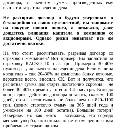
договора, за вычетом суммы произведенных ему
выплат и затрат на ведение дела.
Не расторгая договор и будучи уверенным в
безаварийности своих путешествий, вы экономите
на покупке нового полиса, а возможно, даже
дождетесь вливания капитала в компанию ее
акционерами. Однако риски невыплат все же
достаточно высоки.
На что стоит рассчитывать, разрывая договор со
страховой компанией? Вот пример. Вы заплатили за
страховку КАСКО 10 тыс. грн. Примерно 30–40%
нужно сразу же вычесть на ведение дела. Если машина
кредитная – еще 20–30% на комиссию банку, которые,
вероятнее всего, вносила СК. Вот и получится, что
расчетная сумма для старта достаточно скромна – не
более 30–40% премии , то есть 3-4 тыс. грн. Если до
конца срока действия договора осталось, скажем, 100
дней, стоит рассчитывать не более чем на 820–1100
грн. (делим стартовую сумму на 365 дней года и
умножаем на 100 дней остатка). Большие потери?
Наверное. Но как знать – возможно, это гораздо
меньше ущерба, потенциально не возмещенного вам
проблемным страховщиком.