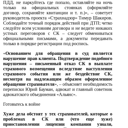
ПДД, не паркуйтесь где попало, оставляйте на ночь
только на официальных стоянках (оформляйте
договор, сохраняйте квитанции и т. п.)», – советует
руководитель проекта «Страхнадзор» Тимур Шакиров.
Соблюдайте точный порядок действий при ДТП; четко
следуйте всем условиям договора и не ведите никаких
устных переговоров с СК – следует обмениваться
официальными письмами, а документы передавать
только в порядке регистрации под роспись.
«
Основанием для обращения в суд является
нарушение прав клиента. Подтверждение подобного
нарушения – письменный отказ СК в выплате
страхового возмещения вследствие наступления
страхового события или же бездействие СК,
несмотря на надлежащим образом оформленное
обращение страхователя
», – объясняет необходимость
переписки Юрий Бауман, адвокат и главный советник
адвокатского объединения «Альянс».
Готовьтесь к войне
Хуже дела обстоят у тех страхователей, которые о
проблемах в СК или (что еще хуже)
приостановлении лицензии компании узнали,