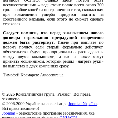
договора ОСГПО. Однако здесь потери будут
несущественными – ведь стоит полис всего около 300
грн.– вообще копейки по сравнению с тем, сколько вам
при возмещении ущерба придется платить из
собственного кармана, если этого не сможет сделать
страховая.
Следует помнить, что перед заключением нового
договора страхования предыдущий непременно
должен быть расторгнут
. Иначе при выплате по
новому полису, если старый формально действует,
обязательства будут пропорционально распределены
между двумя компаниями, а вас и вовсе могут
признать мошенником, который решил «нагреть руки»
на выплатах в двух компаниях сразу.
Тимофей Крамарев: Аutocentre.ua
© 2026 Консалтингова група "Рамзес". Всі права
захищено.
© 2006-2009 Українська локалізація:
Joomla! Україна
.
Всі права захищено!
Joomla!
- безкоштовне програмне забезпечення, яке
розповсюджується за ліцензією
GNU/GPL
.