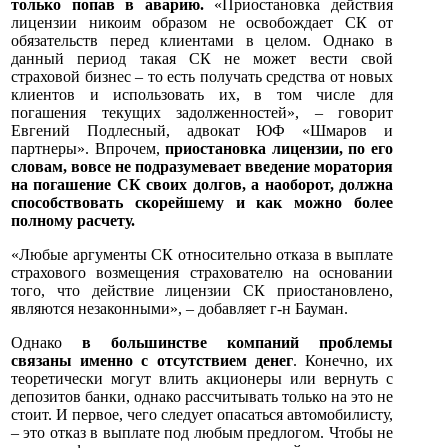
только попав в аварию.
«Приостановка действия
лицензии никоим образом не освобождает СК от
обязательств перед клиентами в целом. Однако в
данный период такая СК не может вести свой
страховой бизнес – то есть получать средства от новых
клиентов и использовать их, в том числе для
погашения текущих задолженностей», – говорит
Евгений Подлесный, адвокат ЮФ «Шмаров и
партнеры». Впрочем,
приостановка лицензии, по его
словам, вовсе не подразумевает введение моратория
на погашение СК своих долгов, а наоборот, должна
способствовать скорейшему и как можно более
полному расчету.
«Любые аргументы СК относительно отказа в выплате
страхового возмещения страхователю на основании
того, что действие лицензии СК приостановлено,
являются незаконными», – добавляет г-н Бауман.
Однако
в большинстве компаний проблемы
связаны именно с отсутствием денег
. Конечно, их
теоретически могут влить акционеры или вернуть с
депозитов банки, однако рассчитывать только на это не
стоит. И первое, чего следует опасаться автомобилисту,
– это отказ в выплате под любым предлогом. Чтобы не