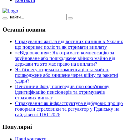
Контакти
Останні
новини
Страхування житла від воєнних ризиків в Україні:
що покриває поліс та як отримати виплату
«єВідновлення»: Як отримати компенсацію за
зруйноване або пошкоджене війною майно від
держави та хто має право на виплати?
Як бізнесу отримати компенсацію за майно,
пошкоджене або знищене через війну та ракетні
удари?
Пенсійний фонд попередив про обов'язкову
ідентифікацію пенсіонерів та отримувачів
страхових виплат
Страхування як інфраструктура відбудови: про що
говорили страховики та регулятор у Гданську на
сайд-івенті URC2026
Популярні
Наші контакти