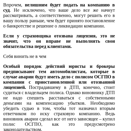
Впрочем,
нелишним будет подать на компанию в
суд
. Не исключено, что ваше дело все же начнут
рассматривать, а соответственно, могут решить его в
вашу пользу раньше, чем будет принято постановление
о банкротстве и решение о ликвидации компании.
Если у страховщика отозвана лицензия, это не
значит, что он вправе не выполнять свои
обязательства перед клиентами.
Себя винить не в чем
Особый порядок действий юристы и брокеры
предписывают тем автомобилистам, которые в
случае аварии будут иметь дело с полисом ОСГПО в
компании с приостановленной или отозванной
лицензией.
Пострадавшему в ДТП, конечно, стоит
судиться с владельцем полиса. Однако виновнику ДТП
не надо спешить расставаться с собственными
деньгами на компенсацию убытков. Необходимо
убедить судью в том, чтобы тот назначил вторым
ответчиком по иску страховую компанию. Ведь
виновник аварии сделал все от него зависящее – купил
полис ОСГПО, как это предусмотрено
законодательством.