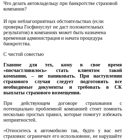
Что делать автовладельцу при банкротстве страховой
компании?
И при неблагоприятных обстоятельствах (если
проверка Госфинуслуг не даст положительных
результатов) в компаниях может быть назначена
временная администрация и начата процедура
банкротства.
С чистой совестью
Главное для тех, кому в свое время
«посчастливилось» стать клиентом такой
компании, – не паниковать. При наступлении
страхового случая следует подготовить все
необходимые документы и требовать в СК
выплаты страхового возмещения.
При действующем договоре страхования с
потенциально проблемной компанией стоит помнить
несколько простых правил, которые помогут избежать
неприятностей.
«Относитесь к автомобилю так, будто у вас нет
страховки: ограничьте его использовние, не нарушайте