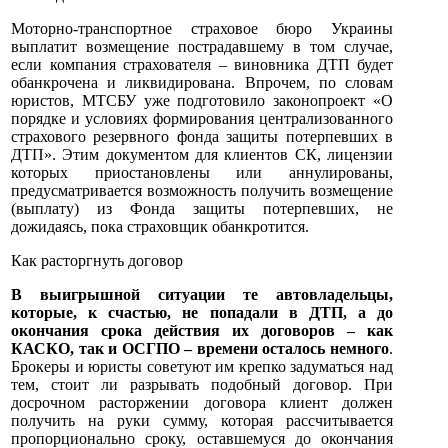
Моторно-транспортное страховое бюро Украины
выплатит возмещение пострадавшему в том случае,
если компания страхователя – виновника ДТП будет
обанкрочена и ликвидирована. Впрочем, по словам
юристов, МТСБУ уже подготовило законопроект «О
порядке и условиях формирования централизованного
страхового резервного фонда защиты потерпевших в
ДТП». Этим документом для клиентов СК, лицензии
которых приостановлены или аннулированы,
предусматривается возможность получить возмещение
(выплату) из Фонда защиты потерпевших, не
дожидаясь, пока страховщик обанкротится.
Как расторгнуть договор
В выигрышной ситуации те автовладельцы,
которые, к счастью, не попадали в ДТП, а до
окончания срока действия их договоров – как
КАСКО, так и ОСГПО – времени осталось немного
.
Брокеры и юристы советуют им крепко задуматься над
тем, стоит ли разрывать подобный договор. При
досрочном расторжении договора клиент должен
получить на руки сумму, которая рассчитывается
пропорционально сроку, оставшемуся до окончания