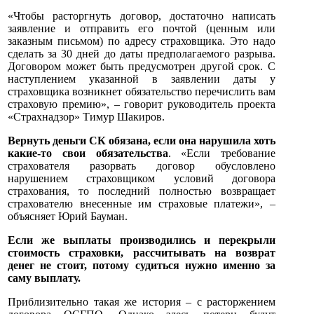
«Чтобы расторгнуть договор, достаточно написать
заявление и отправить его почтой (ценным или
заказным письмом) по адресу страховщика. Это надо
сделать за 30 дней до даты предполагаемого разрыва.
Договором может быть предусмотрен другой срок. С
наступлением указанной в заявлении даты у
страховщика возникнет обязательство перечислить вам
страховую премию», – говорит руководитель проекта
«Страхнадзор» Тимур Шакиров.
Вернуть деньги СК обязана, если она нарушила хоть
какие-то свои обязательства
. «Если требование
страхователя разорвать договор обусловлено
нарушением страховщиком условий договора
страхования, то последний полностью возвращает
страхователю внесенные им страховые платежи», –
объясняет Юрий Бауман.
Если же выплаты производились и перекрыли
стоимость страховки, рассчитывать на возврат
денег не стоит, потому судиться нужно именно за
саму выплату.
Приблизительно такая же история – с расторжением