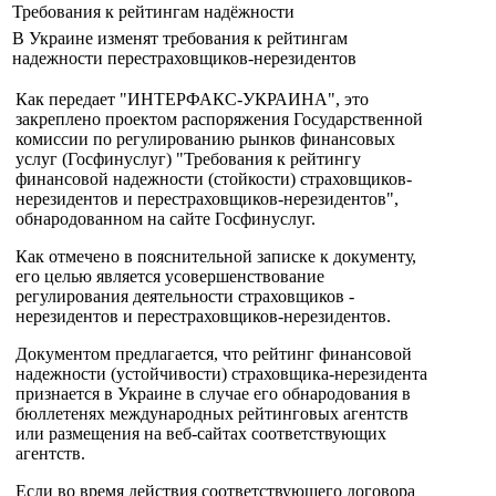
Требования к рейтингам надёжности
В Украине изменят требования к рейтингам
надежности перестраховщиков-нерезидентов
Как передает "ИНТЕРФАКС-УКРАИНА", это
закреплено проектом распоряжения Государственной
комиссии по регулированию рынков финансовых
услуг (Госфинуслуг) "Требования к рейтингу
финансовой надежности (стойкости) страховщиков-
нерезидентов и перестраховщиков-нерезидентов",
обнародованном на сайте Госфинуслуг.
Как отмечено в пояснительной записке к документу,
его целью является усовершенствование
регулирования деятельности страховщиков -
нерезидентов и перестраховщиков-нерезидентов.
Документом предлагается, что рейтинг финансовой
надежности (устойчивости) страховщика-нерезидента
признается в Украине в случае его обнародования в
бюллетенях международных рейтинговых агентств
или размещения на веб-сайтах соответствующих
агентств.
Если во время действия соответствующего договора