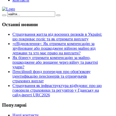
Контакти
Останні
новини
Страхування житла від воєнних ризиків в Україні:
що покриває поліс та як отримати виплату
«єВідновлення»: Як отримати компенсацію за
зруйноване або пошкоджене війною майно від
держави та хто має право на виплати?
Як бізнесу отримати компенсацію за майно,
пошкоджене або знищене через війну та ракетні
удари?
Пенсійний фонд попередив про обов'язкову
ідентифікацію пенсіонерів та отримувачів
страхових виплат
Страхування як інфраструктура відбудови: про що
говорили страховики та регулятор у Гданську на
сайд-івенті URC2026
Популярні
Наші контакти